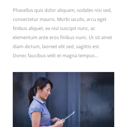
Phasellus quis dolor aliquam, sodales nisi sed,
consectetur mauris. Morbi iaculis, arcu eget
finibus aliquet, ex nisl suscipit nunc, ac
elementum ante eros finibus nunc. Ut sit amet
diam dictum, laoreet elit sed, sagittis est.
Donec faucibus velit et magna tempus...