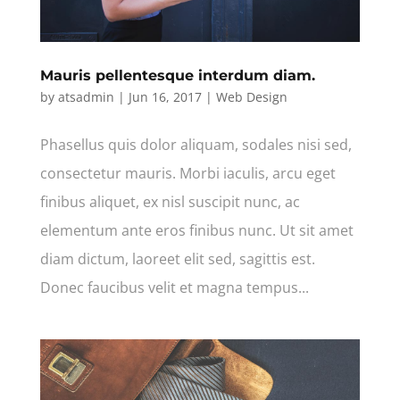
Mauris pellentesque interdum diam.
by
atsadmin
|
Jun 16, 2017
|
Web Design
Phasellus quis dolor aliquam, sodales nisi sed,
consectetur mauris. Morbi iaculis, arcu eget
finibus aliquet, ex nisl suscipit nunc, ac
elementum ante eros finibus nunc. Ut sit amet
diam dictum, laoreet elit sed, sagittis est.
Donec faucibus velit et magna tempus...